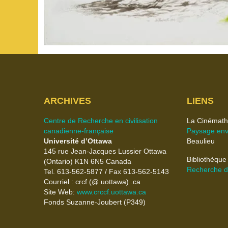
ARCHIVES
LIENS
Centre de Recherche en civilisation
La Cinémath
canadienne-française
Paysage enve
Université d’Ottawa
Beaulieu
145 rue Jean-Jacques Lussier Ottawa
Bibliothèque
(Ontario) K1N 6N5 Canada
Recherche da
Tel. 613-562-5877 / Fax 613-562-5143
Courriel : crcf (@ uottawa) .ca
Site Web:
www.crccf.uottawa.ca
Fonds Suzanne-Joubert (P349)